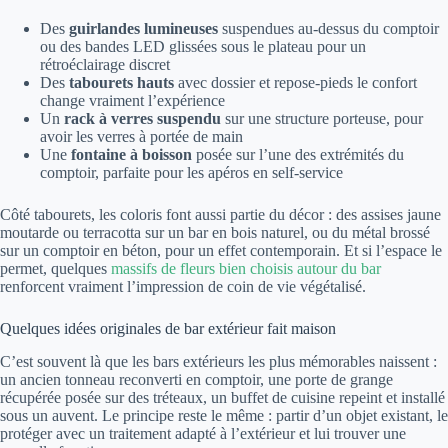
Des
guirlandes lumineuses
suspendues au-dessus du comptoir
ou des bandes LED glissées sous le plateau pour un
rétroéclairage discret
Des
tabourets hauts
avec dossier et repose-pieds le confort
change vraiment l’expérience
Un
rack à verres suspendu
sur une structure porteuse, pour
avoir les verres à portée de main
Une
fontaine à boisson
posée sur l’une des extrémités du
comptoir, parfaite pour les apéros en self-service
Côté tabourets, les coloris font aussi partie du décor : des assises jaune
moutarde ou terracotta sur un bar en bois naturel, ou du métal brossé
sur un comptoir en béton, pour un effet contemporain. Et si l’espace le
permet, quelques
massifs de fleurs bien choisis autour du bar
renforcent vraiment l’impression de coin de vie végétalisé.
Quelques idées originales de bar extérieur fait maison
C’est souvent là que les bars extérieurs les plus mémorables naissent :
un ancien tonneau reconverti en comptoir, une porte de grange
récupérée posée sur des tréteaux, un buffet de cuisine repeint et installé
sous un auvent. Le principe reste le même : partir d’un objet existant, le
protéger avec un traitement adapté à l’extérieur et lui trouver une